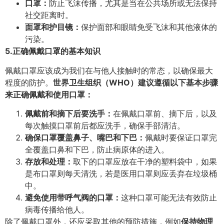
口罩：
防止飞沫传播，尤其是当在公共场所或无法保持
社交距离时。
面罩和护目镜：
保护面部和眼睛免受飞沫和其他液体的
污染。
5.
正确佩戴口罩的基本知识
佩戴口罩应该成为我们在与他人接触时的常态，以确保最大
程度的防护。
世界卫生组织（WHO）建议遵循以下基本步骤
来正确佩戴和使用口罩：
佩戴前和摘下后要洗手：
在佩戴口罩前、摘下后，以及
每次触摸口罩前后都应洗手，确保手部清洁。
确保口罩覆盖鼻子、嘴巴和下巴：
佩戴时要保证口罩完
全覆盖口鼻和下巴，防止病原体的进入。
存放和处理：
取下的口罩应放在干净的塑料袋中，如果
是布口罩则每天清洗，若是医用口罩则应丢弃在垃圾桶
中。
避免使用带呼气阀的口罩：
这种口罩可能无法有效防止
病毒传播给他人。
除了佩戴口罩外，还应采取其他的预防措施，例如
保持物理