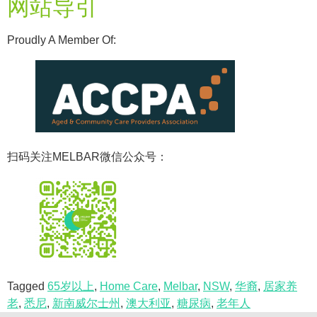
网站导引
Proudly A Member Of:
扫码关注MELBAR微信公众号：
Tagged
65岁以上
,
Home Care
,
Melbar
,
NSW
,
华裔
,
居家养
老
,
悉尼
,
新南威尔士州
,
澳大利亚
,
糖尿病
,
老年人