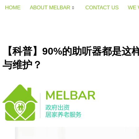
HOME
HOME
HOME
ABOUT MELBAR
ABOUT MELBAR
ABOUT MELBAR
CONTACT US
CONTACT US
CONTACT US
WE 
WE 
WE 
【科普】90%的助听器都是这
与维护？