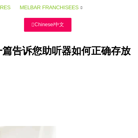
URES
URES
URES
MELBAR FRANCHISEES
MELBAR FRANCHISEES
MELBAR FRANCHISEES
Chinese/中文
一篇告诉您助听器如何正确存放