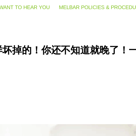
WANT TO HEAR YOU
WANT TO HEAR YOU
WANT TO HEAR YOU
MELBAR POLICIES & PROCED
MELBAR POLICIES & PROCED
MELBAR POLICIES & PROCED
样坏掉的！你还不知道就晚了！