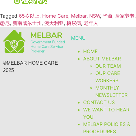
Tagged
65岁以上
,
Home Care
,
Melbar
,
NSW
,
华裔
,
居家养老
,
悉尼
,
新南威尔士州
,
澳大利亚
,
糖尿病
,
老年人
MENU
HOME
ABOUT MELBAR
©MELBAR HOME CARE
OUR TEAM
2025
OUR CARE
WORKERS
MONTHLY
NEWSLETTER
CONTACT US
WE WANT TO HEAR
YOU
MELBAR POLICIES &
PROCEDURES