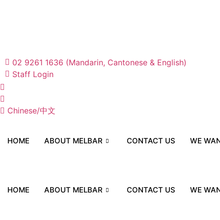
Skip
to
content
02 9261 1636 (Mandarin, Cantonese & English)
Staff Login
Chinese/中文
HOME
ABOUT MELBAR
CONTACT US
WE WAN
HOME
ABOUT MELBAR
CONTACT US
WE WAN