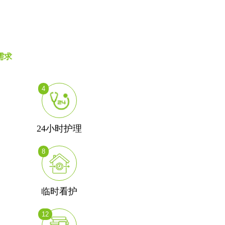
需求
4
24小时护理
8
临时看护
12