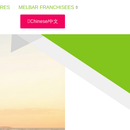
URES
URES
URES
MELBAR FRANCHISEES
MELBAR FRANCHISEES
MELBAR FRANCHISEES
Chinese/中文