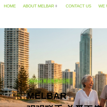
HOME
HOME
HOME
ABOUT MELBAR
ABOUT MELBAR
ABOUT MELBAR
CONTACT US
CONTACT US
CONTACT US
WE 
WE 
WE 
Melbar 黄金海岸分公司
MELBAR