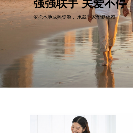
强强联手 关爱不停
依托本地成熟资源， 承载千家华裔信赖