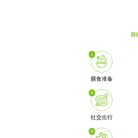
我
1
膳食准备
5
社交出行
9