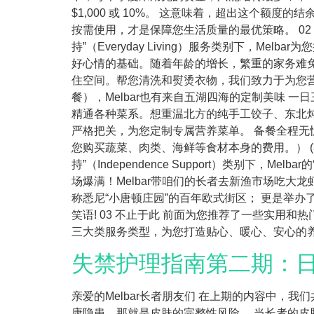
$1,000 或 10%。 这意味着，超出这个
按需使用，才是保障您生活质量的最优策略。 0
持”（Everyday Living）服务类别下，M
好心情的基础。随着年龄的增长，繁重的家务难
住空间。帮您清洗和熨烫衣物，我们致力于为您营
餐），Melbar也有来自五湖四海的定制美味 一
精通各种菜系。想重温北方的纯手工饺子、东北
严格把关，为您定制专属营养菜单。 备餐全程无
您购买蔬菜、肉类、海鲜等食材本身的费用。） (
持”（Independence Support）类别下，
场爆满！Melbar带咱们的长者去新渔市场吃大
称悉尼“小唐顿庄园”的百年欧式街区； 更是举
笑语! 03 不止于此 前面为您推荐了一些实用和
三大类服务类型，为您打造贴心、暖心、安心的养老
失禁护理指南第二期：
亲爱的Melbar长者朋友们 在上期的内容中
康隐患，那就是皮肤的完整性风险 。当长者的