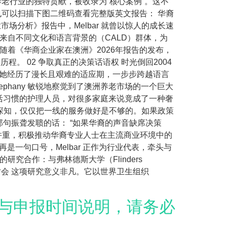
在养老行业的独特贡献，被收录为“核心案例”。这不
您也可以扫描下图二维码查看完整版英文报告： 华裔
业市场分析》报告中，Melbar 就曾以惊人的成长速
了来自不同文化和语言背景的（CALD）群体，为
，随着《华商企业家在澳洲》2026年报告的发布，
历程。 02 争取真正的决策话语权 时光倒回2004
样，她经历了漫长且艰难的适应期，一步步跨越语言
phany 敏锐地察觉到了澳洲养老市场的一个巨大
活习惯的护理人员，对很多家庭来说竟成了一种奢
ny 深知，仅仅把一线的服务做好是不够的。如果政策
句振聋发聩的话： “如果华裔的声音缺席决策
务质量”并重，积极推动华裔专业人士在主流商业环境中的
是一句口号，Melbar 正作为行业代表，牵头与
究合作：与弗林德斯大学（Flinders
总部开展研讨会 这项研究意义非凡。它以世界卫生组织
的报销与申报时间说明，请务必