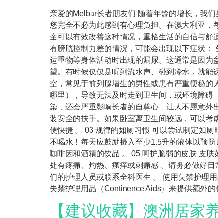
亲爱的Melbar长者朋友们 随着年龄的增长
您完全不必为此感到有心理负担。在澳大利亚，每
全可以有效改善这种情况，重拾生活的自信与舒适。
有膀胱控制力差的情况，可能会出现以下症状： 
运重物等身体活动时出现的漏尿。这通常是因为盆
望。有时候仅仅是听到流水声、碰到冷水，就能诱发
空，常见于前列腺增生的男性或患有严重便秘的人
哪里），导致无法及时走到卫生间，或环境障碍（
染，还会严重影响长者的自尊心，让人不愿意外出
装安全的扶手。如果卧室离卫生间较远，可以考虑
便快捷 。 03 规律的如厕习惯 可以尝试制定
不喝水！每天应鼓励摄入至少1.5升的液体以预
咖啡因和酒精的饮品 。 05 呵护脆弱的皮肤 
处有疼痛、灼热、瘙痒或刺痛感 。请务必做好日
们的护理人员或联系全科医生 。 使用失禁护理
失禁护理用品（Continence Aids）来提供
【建议收藏】澳洲居家