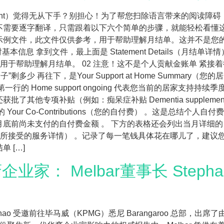
atement）觉得无从下手？别担心！为了帮您扫除语言带来的阅
需要逐字翻译，只需跟着以下六个简单的步骤，就能轻松看懂这
示例文件，此文件仅供参考，用于帮助理解月结单。这并不是您
本信息 拿到文件，最上面是 Statement Details（月
于帮助理解月结单。 02 注意！这不是个人贡献金账单 紧接着往下
钱袋子”剩多少 再往下，是Your Support at Home Summ
的 Home support ongoing 代表您当前的居家支持
其他专项补贴（例如：痴呆症补贴 Dementia suppleme
our Co-Contributions（您的自付费） 。这是总结个
前尚未支付的自付费金额 。 下方的表格还会列出当月详细的自付
ived（您当月所接受的服务详情） 。记录了每一笔钱具体花在哪儿了，
 […]
业家： Melbar董事长 Step
any Zhao 受邀前往毕马威（KPMG）悉尼 Barangaroo 总