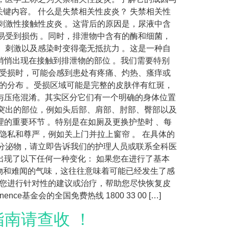
键内容。 什么是失禁相关性皮炎？ 失禁相关性
刺激性接触性皮炎 。这背后的原因是，尿液中含
易受到损伤 。同时，排泄物中含有的酶和细菌，
、刺激以及感染时变得毫无抵抗力 。这是一种自
会悄悄出现在接触到排泄物的部位 。我们需要特别
皮肤受损时，可能会感到患处有疼痛、灼热、瘙痒或
的分布 。受损区域可能是完整的皮肤伴有红斑，
它与压疮混淆。其实区分它们有一个明确的身体位置
突出的部位，例如头后部、肩部、肘部、臀部以及
理的重要环节 。特别是在如厕及更换护垫时 、每
隐私和尊严，例如关上门并拉上窗帘 。 在具体的
分泌物，请立即告诉我们的护理人员或联系全科医
否出现了以下任何一种变化： 如果您在进行了基本
物和难闻的气味，这往往意味着可能已经发生了感
为您进行针对性的建议或治疗，帮助您尽快恢复皮
e基金会的全国免费热线 1800 33 00 […]
指南请查收 ！