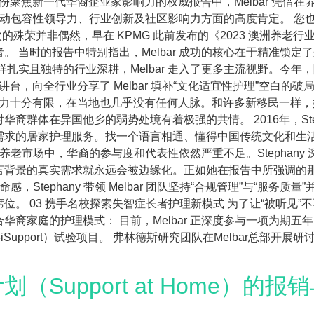
这份聚焦新一代华裔企业家影响力的权威报告中，Melbar 凭借
们在推动包容性领导力、行业创新及社区影响力方面的高度肯定。 
次的殊荣并非偶然，早在 KPMG 此前发布的《2023 澳洲养老行
 当时的报告中特别指出，Melbar 成功的核心在于精准锁定
扎实且独特的行业深耕，Melbar 走入了更多主流视野。今年
讲台，向全行业分享了 Melbar 填补“文化适宜性护理”空白的破局
英语能力十分有限，在当地也几乎没有任何人脉。和许多新移民一
裔群体在异国他乡的弱势处境有着极强的共情。 2016年，Ste
需求的居家护理服务。找一个语言相通、懂得中国传统文化和生
澳洲养老市场中，华裔的参与度和代表性依然严重不足。Stepha
背景的真实需求就永远会被边缘化。正如她在报告中所强调的那
，Stephany 带领 Melbar 团队坚持“合规管理”与“服
 03 携手名校探索失智症长者护理新模式 为了让“被听见”不再
家庭的护理模式： 目前，Melbar 正深度参与一项为期五年的研
rt”（CT-iSupport）试验项目。 弗林德斯研究团队在Melbar
Support at Home）