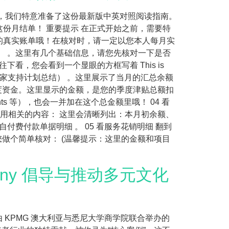
读障碍，我们特意准备了这份最新版中英对照阅读指南。
份月结单！ 重要提示 在正式开始之前，需要特
的真实账单哦！在核对时，请一定以您本人每月实
结单详情） 。这里有几个基础信息，请您先核对一下是否
看，您会看到一个显眼的方框写着 This is
ary（您的居家支持计划总结） 。这里展示了当月的汇总余额
持续季度资金。这里显示的金额，是您的季度津贴总额扣
nts 等），也会一并加在这个总金额里哦！ 04 看
人自付费用相关的内容： 这里会清晰列出：本月初余额、
费付款单据明细 。 05 看服务花销明细 翻到
建议您做个简单核对： (温馨提示：这里的金额和项目
hany 倡导与推动多元文化
部，出席了由 KPMG 澳大利亚与悉尼大学商学院联合举办的