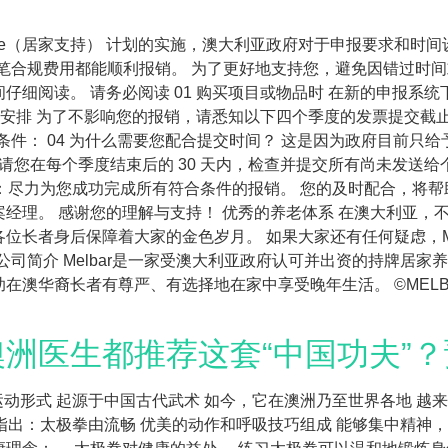
at Home（居家支持） 计划的实施，澳大利亚政府对于申报要求
的每一笔合规费用都能顺利报销。 为了更好地支持您，避免因错过
仔细阅读。 请务必阅读 01 购买项目或物品时 在新的申报系
期安排 为了不影响您的报销，请悉知以下四个季度的发票提交截止日
下条件： 04 为什么需要您配合提交时间？ 这是因为政府目前只给予
请您在每个季度结束后的 30 天内，检查并提交所有尚未发送
目标始终如一：尽力为您成功完成所有符合条件的报销。 您的及时配合
经理。 感谢您的理解与支持！ 优秀的养老体系 在澳大利亚，
位长者身后保障着大家的金色岁月。 如果大家还有任何疑虑，Me
ar公司简介 Melbar是一家受澳大利亚政府认可并出资的持牌
长者有尊严、有选择地在家中享受晚年生活。 ©MELBAR HOME 
洲医生都推荐这套“中国功夫”
运动形式 起源于中国古代武术 如今，它在澳洲乃至世界各地 越
 专门撰文指出：太极拳由流畅 优美的动作和呼吸技巧组成 能够集中精神