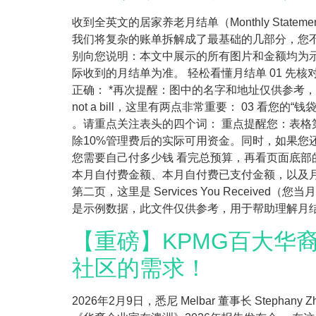
收到全英文的居家养老月结单（Monthly St
我们将复杂的账单拆解成了最基础的几部分，您不
别向您说明：本文中展示的所有图片和金额均为
际收到的月结单为准。 轻松看懂月结单 01 先核对基
正确： *再次提醒：图中的名字和地址仅供参考，用
not a bill，这里有两点非常重要： 03 看您的“
。请重点关注表头的四个词： 重点提醒您：表格第一行
除10%管理费后的实际可用资金。同时，如果您还获批了
您需要自己付多少钱 看完总预算，再看页面底部的 Y
本月自付费金额、本月自付费已支付金额，以及月底
第二页，这里是 Services You Rece
是示例数据，此文件仅供参考，用于帮助理解月结单
【重磅】KPMG百大华裔企
社区的需求！
2026年2月9日，悉尼 Melbar 董事长 Steph