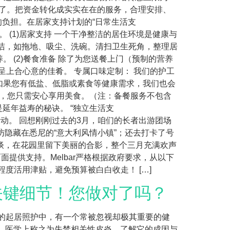
要改变了。把资金转化成实实在在的服务，合理安排、
的负担。在居家支持计划的“日常生活支
安心。 (1)居家支持 一个干净整洁的居住环境是健康与
洁，如拖地、吸尘、洗碗。清扫卫生死角，整理居
 (2)餐食准备 除了为您送餐上门（预制的营养
您呈上合心意的佳肴。 专属口味定制： 我们的护工
如果您有低盐、低脂或素食等健康需求，我们也会
程，您只需安心享用美食。（注：备餐服务不包含
是延年益寿的秘诀。 “独立生活支
多彩的出游活动。 回想刚刚过去的3月，咱们的长者出游团场
探访隐藏在悉尼的“意大利风情小镇”；还去打卡了号
畅谈，在花园里留下美丽的合影，整个三月充满欢声
面提供支持。Melbar严格根据政府要求，从以下
程度活用津贴，避免预算被白白收走！ […]
关键细节！您做对了吗？
常的起居照护中，有一个常被忽视却极其重要的健
，医学上称之为失禁相关性皮炎。了解它的成因与