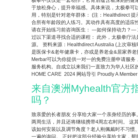
极拳不仅仅是一套动作，它背后蕴含着深刻的健康
于放松身心，提升幸福感。具体来说，太极拳可以
用，特别是针对老年群体： (注：Healthdi
合所有年龄段的人练习。其动作具有高度的适应
请在开始练习前咨询医生： —如何保持动力？—
过以下渠道寻找合适的课程： 此外，太极拳疗
源。 资料来源：Healthdirect Austra
是医保卡&老年健康卡，亦或是养老金&居家养老
Merbar可以为你提供一对一的免费注册申请服务
服务机构。自成立以来我们一直致力为华人社区的
HOME CARE 2024 网站导引 Proudly A Me
来自澳洲Myhealth
吗？
致亲爱的长者朋友 分享给大家一个亲身经历的
两周生活，并且还将继续携带4周左右时间。 
该如何安装以及调节角度？老人刚佩戴时不习惯
一遍的询问。 正好把这部分经验分享给大家，帮