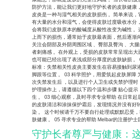
防护方法，能让我们更好地守护长者的皮肤健康，
皮炎是一种与湿气相关的皮肤损伤 。简单来说，
有大量的水分和湿气，会使得皮肤过度吸收水分，
会将我们皮肤原本的酸碱度从酸性改变为碱性 。
上而下的损伤，通常始于皮肤最表面，然后逐渐向内
关注会阴部及外阴周围区域 、臀部及臀沟 、大腿
者刺痛感 。在外观上，受损的皮肤常常呈现出大
也可能已经出现了表浅或部分厚度的皮肤缺损 。
标准：失禁相关性皮炎主要发生在容易接触到尿
脚跟等位置 。 03 科学照护，用爱筑起皮肤屏
次失禁发生后 ，以及进行个人卫生或失禁护理时
护理操作上，请遵循以下四个温和步骤 贴心提
生 。 03 细心观察，及时寻求专业帮助 在日
的皮肤清洁和涂抹保护霜后，发现情况并没有好
染 。 这个时候请千万不要自行处理或默默忍受
肤健康 。 05 寻求专业的帮助 Melbar的注册护
守护长者尊严与健康：这份