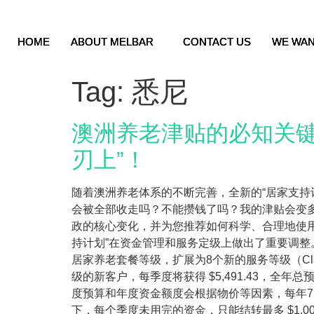
HOME
HOME
HOME
ABOUT MELBAR
ABOUT MELBAR
ABOUT MELBAR
CONTACT US
CONTACT US
CONTACT US
WE WAN
WE WAN
WE WAN
Tag:
悉尼
澳洲养老津贴的必知关键
刃上”！
随着澳洲养老体系的不断完善，全新的“居家支持计划”
会被全部收走吗？不能攒钱了吗？我的津贴会变多
政的核心变化，并为您推荐如何科学、合理地使用
持计划”在资金管理和服务定级上做出了重要调整。
居家养老套餐等级，扩展为8个新的服务等级（Cla
级的新客户，每季度将获得 $5,491.43，全年总预算为
度预算和年度资金额度会根据物价等因素，每年7月
下，每个季度未用完的资金，只能结转最多 $1,