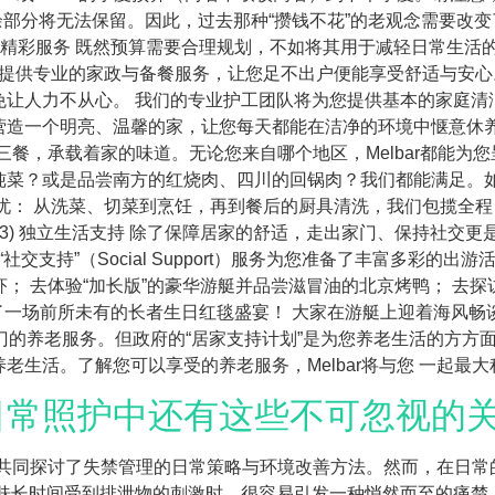
额度的结余部分将无法保留。因此，过去那种“攒钱不花”的老观念需
2 精彩服务 既然预算需要合理规划，不如将其用于减轻日常生活
elbar为您提供专业的家政与备餐服务，让您足不出户便能享受舒适与
免让人力不从心。 我们的专业护工团队将为您提供基本的家庭清
造一个明亮、温馨的家，让您每天都能在洁净的环境中惬意休养。
日三餐，承载着家的味道。无论您来自哪个地区，Melbar都能为
炖菜？或是品尝南方的红烧肉、四川的回锅肉？我们都能满足。
忧： 从洗菜、切菜到烹饪，再到餐后的厨具清洗，我们包揽全
3) 独立生活支持 除了保障居家的舒适，走出家门、保持社交更
Melbar的“社交支持”（Social Support）服务为您准备了丰富
龙虾； 去体验“加长版”的豪华游艇并品尝滋冒油的北京烤鸭； 去
办了一场前所未有的长者生日红毯盛宴！ 大家在游艇上迎着海风
热门的养老服务。但政府的“居家支持计划”是为您养老生活的方方面
生活。了解您可以享受的养老服务，Melbar将与您 一起最大
日常照护中还有这些不可忽视的
，我们共同探讨了失禁管理的日常策略与环境改善方法。然而，在日
皮肤长时间受到排泄物的刺激时，很容易引发一种悄然而至的痛楚