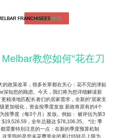
MELBAR FRANCHISEES
MELBAR FRANCHISEES
MELBAR FRANCHISEES
Chinese/中文
lbar教您如何“花在刀
对这项重大的政策改革，很多长辈都在关心：花不完的津贴
ar深知您的顾虑。今天，我们将为您详细解读新
了更精准地匹配长者们的居家需求，全新的“居家支
等级更加细化，资金按季度发放 新政将原有的4个
将改为按季度（每3个月）发放。例如： 被评估为第3
26.59，全年总额达 $78,106.35。 *注: 季
长辈都需要特别注意的一点：在新的季度预算机制
注意，这里指的是您未花费资金的累计结转总上限为