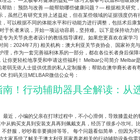
理念： —太极拳对健康的益处— 练习太极拳可以温和地锻炼
帮助： 预防与改善 —能帮助哪些健康问题？— 根据相关研究
rect 提示，虽然已有研究支持上述益处，但在某些领域的证据强度仍
性，可以根据不同的体能水平和行动能力进行调整，包括术后康
 对于长者来说，开始一项运动容易，坚持难。以下是保持动力的
法是专为关节炎患者设计的教练指导课程。如果您更喜欢在家学习
lia (上次审核时间：2024年7月) 相关机构：澳大利亚关节炎协会、
护理，作为一套完善福利体系的一部分，都在各位长者身后保障
，让你更轻松地享受和申请这些福利！ Melbar公司简介 Mel
老弱无依人士提供优质的私人定制服务；帮助在澳华裔长者有尊严
mber Of: 扫码关注MELBAR微信公众号：
官方指南！行动辅助器具全解读：
事。最近，小编的父亲在打球过程中，不小心滑倒，导致膝盖处的
这其中从购买支具到安装支具再到佩戴支具，经历了很多小坎坷。
、不舒服，吵吵着非要摘掉等等。 每个问题看似简单，但因为不
助大家系统了解关于澳大利亚居家养老相关的行动辅助设备你需