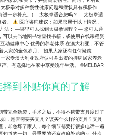
身体的肌肉和关节，并提高柔韧性。同时，它有助
，太极拳对多种慢性健康问题和症状具有积极作
有待进一步补充。) —太极拳适合您吗？— 太极拳适
复者。
医疗咨询建议：如果您属于以下情况，
方法： —哪里可以找到太极拳课程？— 您可以通
，可以去当地图书馆查找书籍，或使用在线课程资
国家补充与互动健康中心 优秀的养老体系 在澳大利亚，不管
着大家的金色岁月。 如果大家还有任何疑虑，
bar是一家受澳大利亚政府认可并出资的持牌居家养老
、有选择地在家中享受晚年生活。 ©MELBAR
从选择到补贴你真的了解
韧带完全断裂，手术之后，不得不携带支具度过了
比如，是否需要买支具？该买什么样的支具？支具
懂，却急坏了家人，每个细节都要打很多电话一遍
要知道的一切，最重要的还有政府补贴哟～ 什么