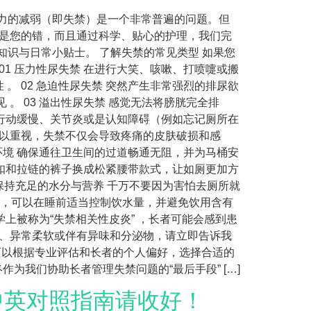
能力的减弱（即失禁）是一个非常普遍的问题。但
不是您的错，而且通过科学、贴心的护理，我们完
知识与日常小贴士。 了解失禁的常见类型 如果您
1 压力性尿失禁 在进行大笑、咳嗽、打喷嚏或搬
 02 急迫性尿失禁 突然产生非常强烈的排尿欲
。 03 溢出性尿失禁 感觉无法将膀胱完全排
于行动缓慢、关节炎或是认知障碍（例如忘记厕所在
加以重视，失禁不仅会导致疼痛的皮肤破损和感
环境 确保通往卫生间的过道畅通无阻，并为马桶安
纽扣和拉链的裤子换成松紧腰带款式，让如厕更加方
 保持充足的水分与营养 千万不要因为害怕去厕所就
扰，可以在睡前适当控制饮水量，并避免饮用含有
学上被称为“失禁相关性皮炎” ，长者可能会感到患
疱、异常柔软或伴有异味和分泌物，请立即告诉我
可以根据专业评估和长者的个人偏好，选择合适的
始终作为我们协助长者管理失禁问题的“最后手段” […]
中英对照指南请收好！