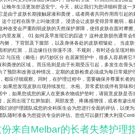
让晚年生活更加舒适安宁。今天，就让我们为您详细科普这一关
它是由于皮肤长期接触尿液和粪便，或者两者共同作用而引起的
这个过程在医学上叫做浸渍 。浸渍会让皮肤变得异常脆弱，极
这种改变会严重削弱皮肤的天然保护屏障，使得皮肤在面对摩擦
里发展 。 01 如何及早发现它的踪迹？ 这种皮肤损伤通常
内侧 、下背部及下腹部 ，以及身体各处的皮肤褶皱处 。 当
面积的红斑 ，且边缘往往弥漫不清、不规则，有时还会呈现对称
 02 与压疮（褥疮）的巧妙区分 在居家照护中，很多人容易将
液和粪便的区域 。而压疮则是由于长期受压引起，多发生在骨头
障 为了预防和改善这种情况，定期的皮肤检查必须成为每日常规护
 ，都应仔细观察。同时，在护理过程中，需要确保并尊重长者的
示：如果您发现皮肤出现持续发红、水疱、异常柔软或伴有异味和
常起居中，如果您或您的家人在更换衣物或护垫时，请留意皮肤是
转，反而出现了红肿加剧、局部发烫、疼痛感增强，或者有渗出
，我们的护理团队或您的全科医生会为您进行全面的评估，以便
士团队随时准备为您提供专业的评估。您也可以拨打澳大利亚Continenc
来自Melbar的长者失禁护理