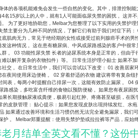
，我们身体的各项机能难免会发生一些自然的变化。其中，排泄控制
4名15岁以上的人中，就有1人可能面临尿失禁的困扰 。这并
 为了更好地协助您，Melbar为您整理了以下实用的失禁护理
失禁主要分为几种不同的情况，了解它们有助于我们对症下药： 0
底肌肉无力，常见于绝经期的女性或接受过前列腺癌手术的男性 。
这种情况 。这在患有糖尿病、中风或尿路感染的客户中很常见 
群 。 03 功能性尿失禁 长者的泌尿系统本身是正常的，但由
难以解开复杂的衣物扣件）等。 日常生活护理小贴士 如果不
社交 。在日常生活中，我们可以尝试以下改变： 01 改善居家
在夜间使用床边便椅 。 02 穿着舒适的衣物 建议将带有复杂
如厕时间表，每两小时提醒自己排尿一次，这能有效防止漏尿 。 04
防尿路感染，多吃富含纤维的食物以预防便秘 。如果您有夜尿困
皮肤如果长期接触尿液或粪便，极易引起红肿、疼痛甚至破损，在医
常的皮肤管理： 贴心提示：如果您发现皮肤出现持续发红、水
用品 如果通过改善环境和生活习惯仍然无法完全避免漏尿，我们
额外的保护 。 Melbar郑重提醒：使用失禁护垫或拉拉裤等产品，应
养老月结单全英文看不懂？这份