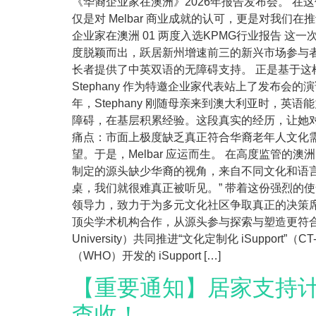
《华裔企业家在澳洲》2026年报告发布会。 在
仅是对 Melbar 商业成就的认可，更是对我
企业家在澳洲 01 两度入选KPMG行业报告 这一
度脱颖而出，跃居新州增速前三的新兴市场参与者。
长者提供了中英双语的无障碍支持。 正是基于这样
Stephany 作为特邀企业家代表站上了发布会的演
年，Stephany 刚随母亲来到澳大利亚时，
障碍，在基层积累经验。这段真实的经历，让她对华
痛点：市面上极度缺乏真正符合华裔老年人文化
望。于是，Melbar 应运而生。 在高度监管的
制定的源头缺少华裔的视角，来自不同文化和语言
桌，我们就很难真正被听见。” 带着这份强烈的使命感
领导力，致力于为多元文化社区争取真正的决策席位。
顶尖学术机构合作，从源头参与探索与塑造更符合华裔
University）共同推进“文化定制化 iSuppo
（WHO）开发的 iSupport […]
【重要通知】居家支持计划（
查收！