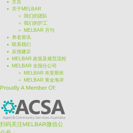
主页
关于MELBAR
我们的团队
我们的护工
MELBAR 月刊
养老资讯
联系我们
反馈建议
MELBAR 政策及规范流程
MELBAR 全国分公司
MELBAR 布里斯班
MELBAR 黄金海岸
Proudly A Member Of:
扫码关注MELBAR微信公
众号：