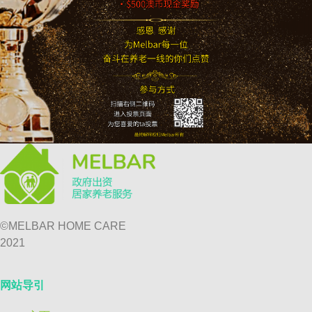
©MELBAR HOME CARE
2021
网站导引