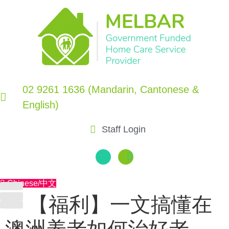
Skip
to
content
02 9261 1636 (Mandarin, Cantonese &
English)
Staff Login
Chinese/中文
【福利】一文搞懂在