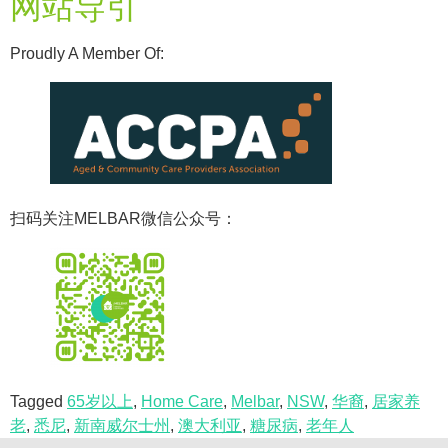
网站导引
Proudly A Member Of:
扫码关注MELBAR微信公众号：
Tagged
65岁以上
,
Home Care
,
Melbar
,
NSW
,
华裔
,
居家养
老
,
悉尼
,
新南威尔士州
,
澳大利亚
,
糖尿病
,
老年人