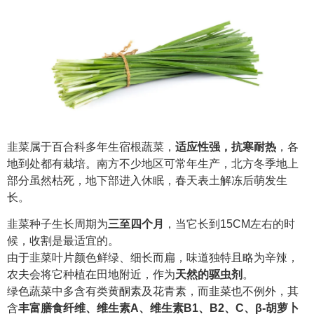
韭菜属于百合科多年生宿根蔬菜，
适应性强，抗寒耐热
，各
地到处都有栽培。南方不少地区可常年生产，北方冬季地上
部分虽然枯死，地下部进入休眠，春天表土解冻后萌发生
长。
韭菜种子生长周期为
三至四个月
，当它长到15CM左右的时
候，收割是最适宜的。
由于韭菜叶片颜色鲜绿、细长而扁，味道独特且略为辛辣，
农夫会将它种植在田地附近，作为
天然的驱虫剂
。
绿色蔬菜中多含有类黄酮素及花青素，而韭菜也不例外，其
含
丰富膳食纤维、维生素A、维生素B1、B2、C、β-胡萝卜