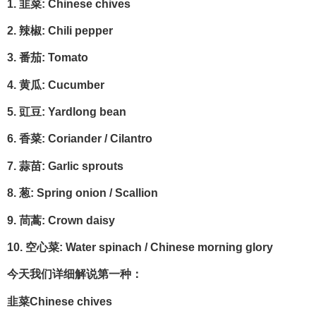
1. 韭菜: Chinese chives
2. 辣椒: Chili pepper
3. 番茄: Tomato
4. 黄瓜: Cucumber
5. 豇豆: Yardlong bean
6. 香菜: Coriander / Cilantro
7. 蒜苗: Garlic sprouts
8. 葱: Spring onion / Scallion
9. 茼蒿: Crown daisy
10. 空心菜: Water spinach / Chinese morning glory
今天我们详细解说
第一种：
韭菜Chinese chives