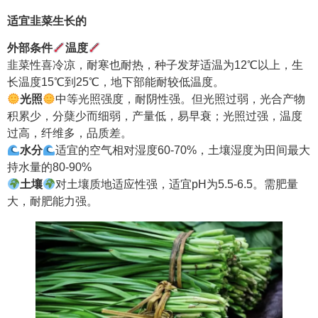
适宜韭菜生长的
外部条件
温度
韭菜性喜冷凉，耐寒也耐热，种子发芽适温为12℃以上，生
长温度15℃到25℃，地下部能耐较低温度。
光照
中等光照强度，耐阴性强。但光照过弱，光合产物
积累少，分蘖少而细弱，产量低，易早衰；光照过强，温度
过高，纤维多，品质差。
水分
适宜的空气相对湿度60-70%，土壤湿度为田间最大
持水量的80-90%
土壤
对土壤质地适应性强，适宜pH为5.5-6.5。需肥量
大，耐肥能力强。