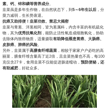
素、钙、锌和磷等营养成分
。
韭菜虽是多年生作物，在自然状态下，到
5～6年生以后
，分
蘖力减弱，生长势衰退。
抗癌又助排便！
韭菜功效、禁忌大揭密
韭菜与青葱、洋葱相同，皆为葱属科，内含丰富的有机硫化
物，其为
优秀抗氧化剂
，能防止活性氧造成细胞氧化，协助
去除体内致癌物质，适量摄取
有助降低罹患胃癌、大肠癌、
皮肤癌、肺癌的风险
。
另外，韭菜属于
高膳食纤维蔬菜
，相较于家家户户必吃的高
丽菜，膳食纤维含量高了近2倍，且韭菜热量也不高，每100
克仅含27卡，食用韭菜不仅能促进肠道蠕动，
预防便秘，还
有助减肥
，好处众多。