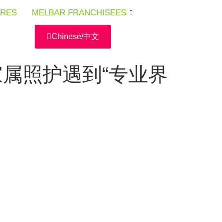
URES
URES
URES
MELBAR FRANCHISEES
MELBAR FRANCHISEES
MELBAR FRANCHISEES
Chinese/中文
属照护遇到“专业界