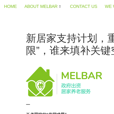
HOME
HOME
HOME
ABOUT MELBAR
ABOUT MELBAR
ABOUT MELBAR
CONTACT US
CONTACT US
CONTACT US
WE 
WE 
WE 
新居家支持计划，
限”，谁来填补关键
一