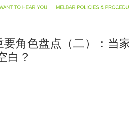
WANT TO HEAR YOU
WANT TO HEAR YOU
WANT TO HEAR YOU
MELBAR POLICIES & PROCED
MELBAR POLICIES & PROCED
MELBAR POLICIES & PROCED
重要角色盘点（二）：当家
空白？