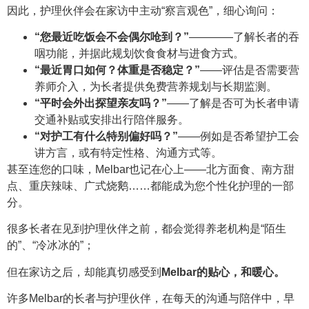
因此，护理伙伴会在家访中主动“察言观色”，细心询问：
“您最近吃饭会不会偶尔呛到？”
————了解长者的吞
咽功能，并据此规划饮食食材与进食方式。
“最近胃口如何？体重是否稳定？”
——评估是否需要营
养师介入，为长者提供免费营养规划与长期监测。
“平时会外出探望亲友吗？”
——了解是否可为长者申请
交通补贴或安排出行陪伴服务。
“对护工有什么特别偏好吗？”
——例如是否希望护工会
讲方言，或有特定性格、沟通方式等。
甚至连您的口味，Melbar也记在心上——北方面食、南方甜
点、重庆辣味、广式烧鹅……都能成为您个性化护理的一部
分。
很多长者在见到护理伙伴之前，都会觉得养老机构是“陌生
的”、“冷冰冰的”；
但在家访之后，却能真切感受到
Melbar的贴心，和暖心。
许多Melbar的长者与护理伙伴，在每天的沟通与陪伴中，早