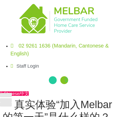
Skip
to
content
02 9261 1636 (Mandarin, Cantonese &
English)
Staff Login
Chinese/中文
真实体验“加入Melbar